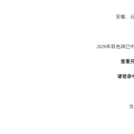
安徽、云南
2026年双色球已中
查看
请登录
“
当期