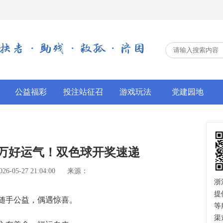
公益福彩
投注站征召
游戏玩法
党建园地
千万好运气！双色球开奖速递
-05-27 21:04:00
来源：
浙
提
手公益，偶遇惊喜。
等
渠