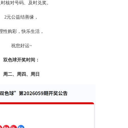
核对号码、及时兑奖。
2元公益结善缘，
性购彩，快乐生活，
祝您好运~
双色球开奖时间：
周二、周四、周日