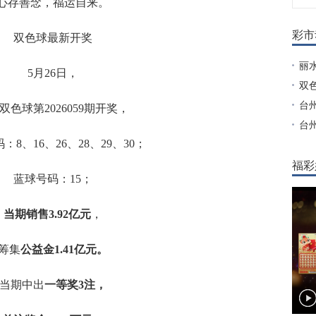
存善念，福运自来。
彩市
双色球最新开奖
丽
5月26日，
双
台
球第2026059期开奖，
台
、16、26、28、29、30；
福彩
蓝球号码：15；
当期销售3.92亿元
，
集
公益金1.41亿元。
期中出
一等奖3注，