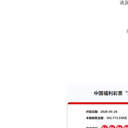
请及时
理