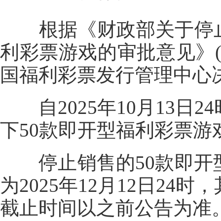
根据《财政部关于停止销
利彩票游戏的审批意见》(财
国福利彩票发行管理中心
自2025年10月13日
下50款即开型福利彩票游
停止销售的50款即开
为2025年12月12日2
截止时间以之前公告为准