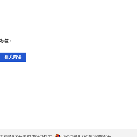
标签：
相关阅读
工信部备案号:浙B2-20080242-27
浙公网安备 33010302000919号