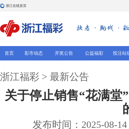
浙江在线首页
首页
彩市动态
开奖公告
公益福彩
投注站
浙江福彩
>
最新公告
关于停止销售“花满堂
发布时间：2025-08-14 2