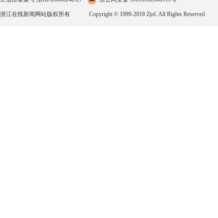
浙江在线新闻网站版权所有
Copyright © 1999-2018 Zjol. All Rights Reserved