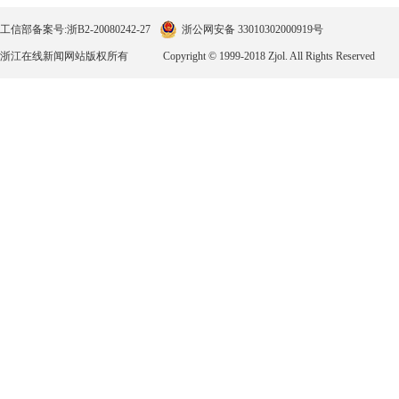
工信部备案号:浙B2-20080242-27
浙公网安备 33010302000919号
浙江在线新闻网站版权所有
Copyright © 1999-2018 Zjol. All Rights Reserved