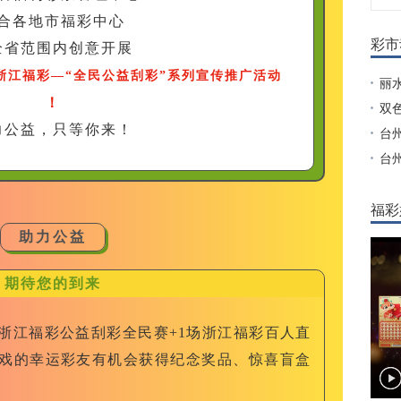
合各地市福彩中心
彩市
全省范围内创意开展
彩”浙江福彩—“全民公益刮彩”系列宣传推广活动
丽
！
双
力公益，只等你来！
台
台
福彩
助力公益
期待您的到来
场浙江福彩公益刮彩全民赛+1场浙江福彩百人直
戏的幸运彩友有机会获得纪念奖品、惊喜盲盒