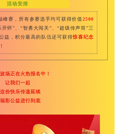
活动安排
州巅峰赛，所有参赛选手均可获得价值
2500
开怀”、“智勇大闯关”、“超级传声筒”三
公益，积分最高的队伍还可获得
惊喜纪念
！
波场正在火热报名中！
让我们一起
这份快乐传递延续
福彩公益进行到底