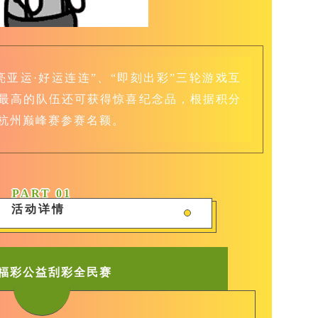
亮亚运·好运连连”、“即刻出彩”三轮游戏互
最高的队伍还可获得惊喜纪念品，根据积分
杭州巅峰赛参赛名额。
PART 01
活动详情
福彩公益刮彩全民赛