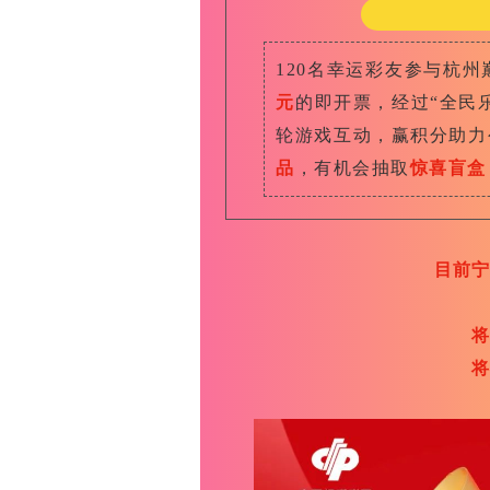
120名幸运彩友参与杭
元
的即开票，经过“全民乐
轮游戏互动，赢积分助力
品
，有机会抽取
惊喜盲盒
目前宁
将
将