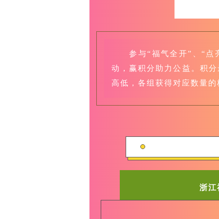
参与“福气全开”、“点
动，赢积分助力公益。积分
高低，各组获得对应数量的
浙江