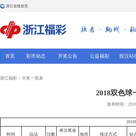
浙江在线首页
首页
彩市动态
开奖公告
公益福彩
投注站
浙江福彩
>
大奖一览表
2018双色
发布时间：2018-12
20
单注奖金
时间
玩法
注数
地市
投注方式
站