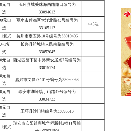
10元自
玉环县城关珠海西路路口编号为
选
33094613
00元自
丽水市莲都区大洋北路43号编号为
中5注
选
33105113
+1复式
杭州市定安路10号编号为33010406
10+1复
长兴县雉城镇人民南路编号为
式
33052045
10元自
西湖区留下留中路新农居点7号编号为
选
33015174
10元自
嘉兴市文昌路101号编号为33060068
选
10元自
瑞安市湖岭镇丁山路47号编号为
选
33034733
10元自
玉环县沙门镇编号为33095613
选
瑞安市安阳镇商城华侨新村2幢11号编
+1复式
号为33031506