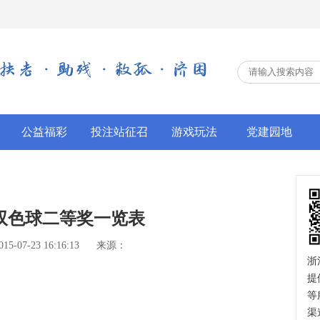
公益福彩
投注站征召
游戏玩法
党建园地
年双色球二等奖一览表
-07-23 16:16:13
来源：
浙
提
等
渠