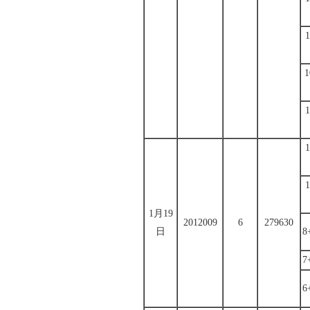
1月19
2012009
6
279630
日
8
7
6