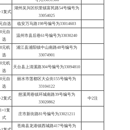
湖州吴兴区织里镇富民路54号编号为
+1复式
33054025
6元自选
临安万马路198号编号为33014603
10元自
温州市县后巷61号编号为33030240
选
10元机
浦江县浦阳镇中山南路48号编号为
选
33074901
10元机
天台县上清溪路304号编号为33094810
选
10元自
丽水市莲都区大众街155号编号为
选
33104122
慈溪周巷镇环城南路39号编号为
+2复式
中2注
33020862
11+1复
庄市新街路81号编号为33021211
式
苍南县龙港镇西城路417号编号为
+1复式