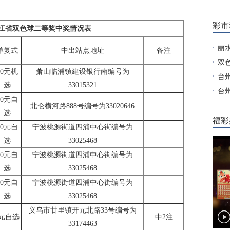
彩市
年浙江省双色球二等奖中奖情况表
丽
单复式
中出站点地址
备注
双
10元机
萧山临浦镇建设银行南编号为
台
选
33015321
台
10元自
北仑横河路888号编号为33020646
选
福彩
10元自
宁波桃源街道四浦中心街编号为
选
33025468
10元自
宁波桃源街道四浦中心街编号为
选
33025468
10元自
宁波桃源街道四浦中心街编号为
选
33025468
义乌市廿里镇开元北路33号编号为
4元自选
中2注
33174463