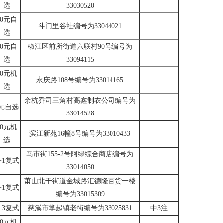
选
33030520
10元自
斗门里谷社编号为33044021
选
10元自
椒江区前所街道六联村90号编号为
选
33094115
10元机
永庆路108号编号为33014165
选
余杭乔司三角村高鑫制衣公司编号为
2元自选
33014528
10元机
滨江新苑16幢8号编号为33010433
选
马市街155-2号阿绿综合商店编号为
+1复式
33014050
萧山北干街道金城路汇德隆百货一楼
+1复式
编号为33015309
+3复式
慈溪市掌起镇老街编号为33025831
中3注
10元机