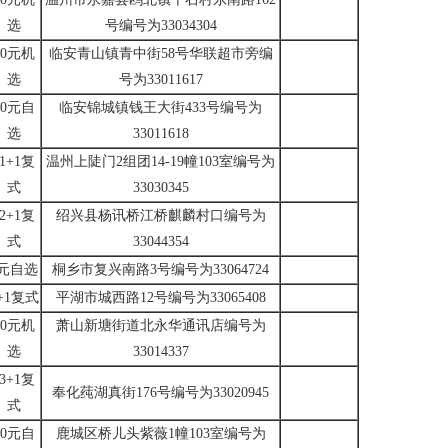
选
号编号为33034304
10元机
临安青山镇青中街58号华联超市旁编
选
号为33011617
10元自
临安锦城镇钱王大街433号编号为
选
33011618
11+1复
温州上陡门2组团14-19幢103室编号为
式
33030345
12+1复
绍兴县杨讯桥江桥麒麟村口编号为
式
33044354
6元自选
桐乡市复兴南路3号编号为33064724
+1复式
平湖市城西路12号编号为33065408
10元机
萧山新塘街道北永华通讯店编号为
选
33014337
13+1复
奉化莼湖真街176号编号为33020945
式
10元自
鹿城区桥儿头紫薇1幢103室编号为