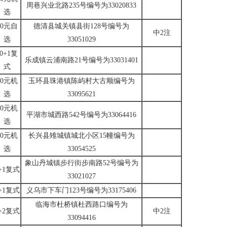
周巷兴业北路235号编号为33020833
选
10元自
德清县城关镇县街128号编号为
中2注
选
33051029
10+1复
乐成镇云浦南路21号编号为33031401
式
10元机
玉环县珠港镇陈屿村大古顺编号为
选
33095621
10元机
平湖市城西路542号编号为33064416
选
10元机
长兴县雉城镇城北小区15幢编号为
选
33054525
象山丹城镇步行街步南路52号编号为
+1复式
33021027
+1复式
义乌市下车门123号编号为33175406
临海市杜桥镇杜西路口编号为
+2复式
中2注
33094416