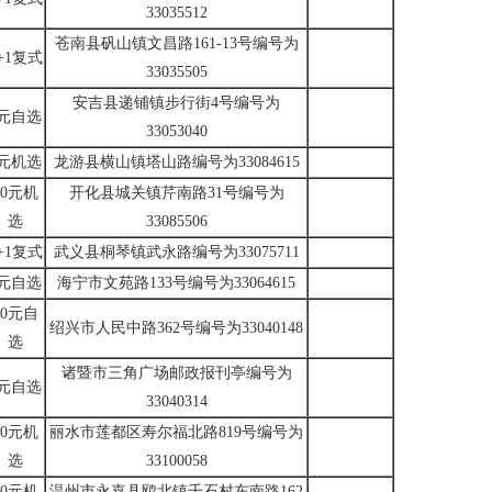
33035512
苍南县矾山镇文昌路161-13号编号为
+1复式
33035505
安吉县递铺镇步行街4号编号为
4元自选
33053040
4元机选
龙游县横山镇塔山路编号为33084615
10元机
开化县城关镇芹南路31号编号为
选
33085506
+1复式
武义县桐琴镇武永路编号为33075711
6元自选
海宁市文苑路133号编号为33064615
10元自
绍兴市人民中路362号编号为33040148
选
诸暨市三角广场邮政报刊亭编号为
4元自选
33040314
10元机
丽水市莲都区寿尔福北路819号编号为
选
33100058
10元机
温州市永嘉县鸥北镇千石村东南路162