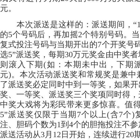
元。
本次派送是这样的：派送期间，“15
的5个号码后，再加摇2个特别号码。当期
复式投注号码与当期开出的7个开奖号码
选5”派送奖，每期30万元奖金由中奖
则滚入下期(如：本期未中出，下期派
元)。本次活动派送奖和常规奖是兼中
了派送奖必定同时中到一等奖，如果开
奖、一等奖、派送奖三个奖项同时得，
中奖大戏将为彩民带来更多惊喜。值得
5”派送奖仅限于当期7个以上(含7个
注、胆码个数为1到4个的胆拖投注不
派送活动从3月12日开始，连续进行20